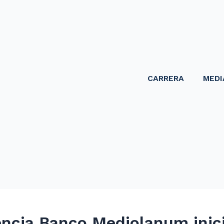
CARRERA
MEDI
encia Banco Mediolanum inic