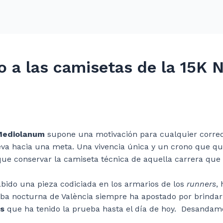
co a las camisetas de la 15K 
Mediolanum
supone una motivación para cualquier corred
leva hacia una meta. Una vivencia única y un crono que q
ue conservar la camiseta técnica de aquella carrera que 
habido una pieza codiciada en los armarios de los
runners
,
a nocturna de València siempre ha apostado por brindar c
as
que ha tenido la prueba hasta el día de hoy. Desandam